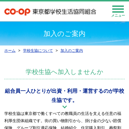
メニュー
加入のご案内
ホーム
学校生協について
加入のご案内
学校生協へ加入しませんか
組合員一人ひとりが出資・利用・運営するのが学校
生協です。
学校生協は東京都で働くすべての教職員の生活を支える任意の福
利厚生団体組織です。街の買い物割引から、掛け金の少ない賠償
保険、グループ割引適応保険、結婚紹介、住宅購入割引、葬祭割