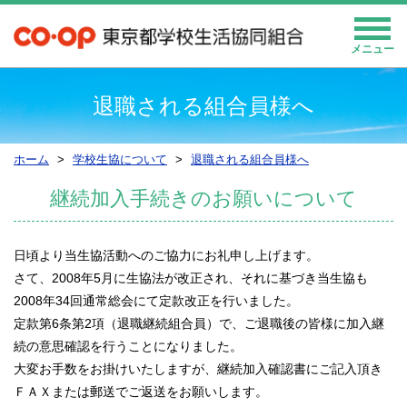
メニュー
退職される組合員様へ
ホーム
学校生協について
退職される組合員様へ
継続加入手続きのお願いについて
日頃より当生協活動へのご協力にお礼申し上げます。
さて、2008年5月に生協法が改正され、それに基づき当生協も
2008年34回通常総会にて定款改正を行いました。
定款第6条第2項（退職継続組合員）で、ご退職後の皆様に加入継
続の意思確認を行うことになりました。
大変お手数をお掛けいたしますが、継続加入確認書にご記入頂き
ＦＡＸまたは郵送でご返送をお願いします。