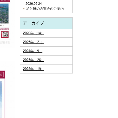
2026.06.24
足と靴の内覧会のご案内
アーカイブ
2026
年（14）
2025
年（21）
2024
年（9）
2023
年（26）
2022
年（19）